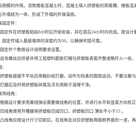
板侧模的作用。浇筑楼板混凝土时，混凝土填入挤塑板的燕尾槽，楼板混
与外墙结为一体，形成了外墙的外保温层。
装固定件：
）固定件在挤塑板粘贴8小时后开始安装，并在其后24小时内完成。按设计
0，固定件锚入基层墙体的深度约为50，以确保牢固可靠。
）固定件个数按设计说明要求设置。
）自攻螺丝应挤紧并将工程塑料膨胀钉帽与挤塑板表面齐整或略拧入一些
磨：
）挤塑板接缝不平处应用粗砂纸打磨，动作为轻柔的圆周运动，不要沿着
）打磨后及时将挤塑板碎屑及浮灰用刷子清理干净。
装饰线角：
）根据设计要求用墨线弹出需要做线角的位置，并进行水平和竖直方向校
）凹线角使用开槽器将挤塑板切成凹口，挤塑板凹口.薄处不小于15 。
）凸线角应按设计尺寸切割后，在线角及对应挤塑板两面刷界面剂一道，