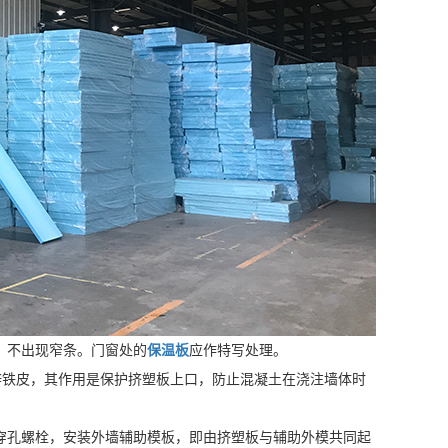
，不出现窄条。门窗处的
保温板
应作特写处理。
锌铁皮，其作用是保护挤塑板上口，防止混凝土在浇注墙体时
穿孔螺栓，安装外墙辅助模板，即由挤塑板与辅助外模共同起