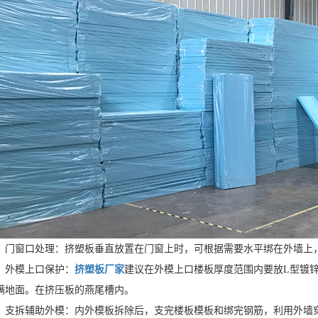
、门窗口处理：挤塑板垂直放置在门窗上时，可根据需要水平绑在外墙上
、外模上口保护：
挤塑板厂家
建议在外模上口楼板厚度范围内要放L型镀
满地面。在挤压板的燕尾槽内。
、支拆辅助外模：内外模板拆除后，支完楼板模板和绑完钢筋，利用外墙