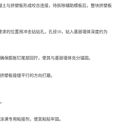
凝土与挤塑板形成咬合连接，待拆除辅助模板后，整块挤塑板
要求的位置用冲击钻钻孔，孔径10，钻入基层墙体深度约为
，确保膨胀钉尾部回拧，使其与基层墙体充分锚固。
与挤塑板接缝平行的方向打磨。
正。
再涂满专用粘接剂，使其粘贴牢固。