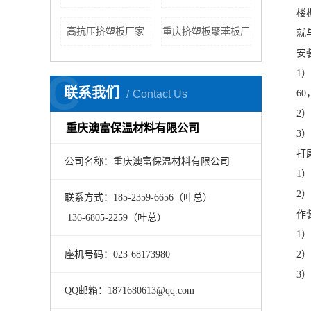
楼
高抗压挤塑板厂家
重庆挤塑板聚苯板厂
就
安
C
1
联系我们
Contact Us
6
2
重庆澳富保温材料有限公司
3
打
公司名称：重庆澳富保温材料有限公司
1
2
联系方式：185-2359-6656（叶总）
作
136-6805-2259（叶总）
1
座机号码：023-68173980
2
3
QQ邮箱：1871680613@qq.com