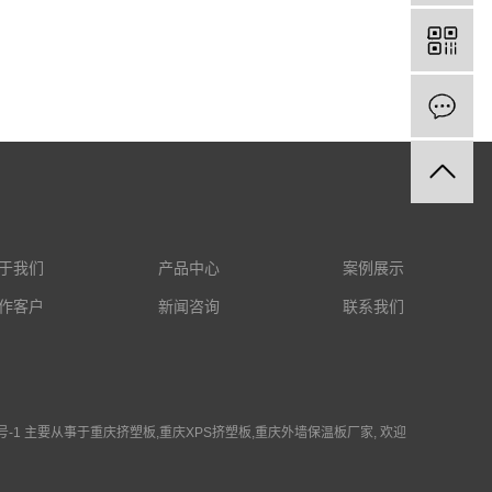
于我们
产品中心
案例展示
作客户
新闻咨询
联系我们
号-1
主要从事于
重庆挤塑板
,
重庆XPS挤塑板
,
重庆外墙保温板厂家
, 欢迎