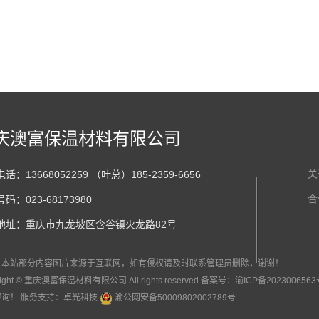
庆澳富保温材料有限公司
关
话：13668052259 （叶总）185-2359-6656
合
码：023-68173980
地址：重庆市九龙坡区含谷镇火龙路82号
：本站部分内容图片来源于互联网，如有侵权请及时联系管理员删除，谢谢！
right © 重庆澳富保温材料有限公司 All rights reserved 备案号：
渝ICP备2023006563
咨询！
服务支持：
卓光科技
渝公网安备50009802002789号