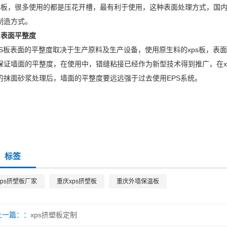
ps板，很多使用的都是压花开槽，最有利于使用，这种表面处理方式，国内
制造方式。
、表面平整度
PS板表面的平整度取决于生产原料及生产设备，使用原生料的xps板，表
保证墙面的平整度，在使用中，错缝粘接已经作为新型技术得到推广，在x
的抹面砂浆处理后，墙面的平整度要远远强于过去使用EPS系统。
标签
xps挤塑板厂家
重庆xps挤塑板
重庆外墙保温板
上一篇：
xps挤塑板定制