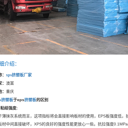
细介绍：
称：
xps挤塑板厂家
家：
澳富
地：
重庆
ps挤塑板
于eps
挤塑板
的区别
、粘结强度:
于薄抹灰系统而言，这项指标将会直接影响板材的使用，EPS板强度低，
板材中间直接破坏，XPS的良好的强度性能更放心一些。抗拉强度0.1M