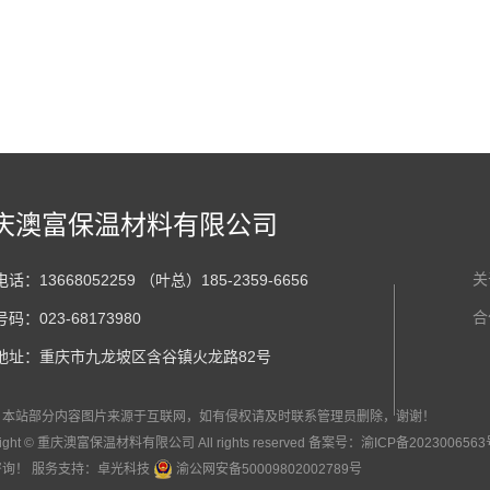
庆澳富保温材料有限公司
关
话：13668052259 （叶总）185-2359-6656
合
码：023-68173980
地址：重庆市九龙坡区含谷镇火龙路82号
：本站部分内容图片来源于互联网，如有侵权请及时联系管理员删除，谢谢！
right © 重庆澳富保温材料有限公司 All rights reserved 备案号：
渝ICP备2023006563
咨询！
服务支持：
卓光科技
渝公网安备50009802002789号