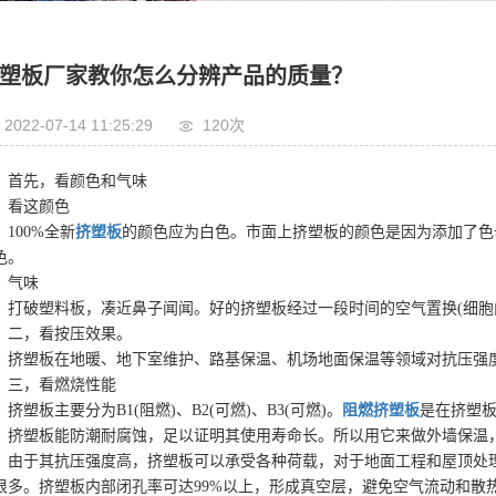
塑板厂家教你怎么分辨产品的质量？
2022-07-14 11:25:29
120次
首先，看颜色和气味
看这颜色
100%全新
挤塑板
的颜色应为白色。市面上挤塑板的颜色是因为添加了色
色。
气味
打破塑料板，凑近鼻子闻闻。好的挤塑板经过一段时间的空气置换(细胞
二，看按压效果。
挤塑板在地暖、地下室维护、路基保温、机场地面保温等领域对抗压强
三，看燃烧性能
挤塑板主要分为B1(阻燃)、B2(可燃)、B3(可燃)。
阻燃挤塑板
是在挤塑
挤塑板能防潮耐腐蚀，足以证明其使用寿命长。所以用它来做外墙保温
。由于其抗压强度高，挤塑板可以承受各种荷载，对于地面工程和屋顶处
很多。挤塑板内部闭孔率可达99%以上，形成真空层，避免空气流动和散